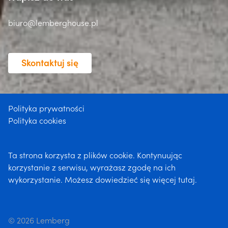
biuro@lemberghouse.pl
Skontaktuj się
Polityka prywatności
Polityka cookies
Ta strona korzysta z plików cookie. Kontynuując
korzystanie z serwisu, wyrażasz zgodę na ich
wykorzystanie. Możesz dowiedzieć się więcej
tutaj
.
© 2026 Lemberg