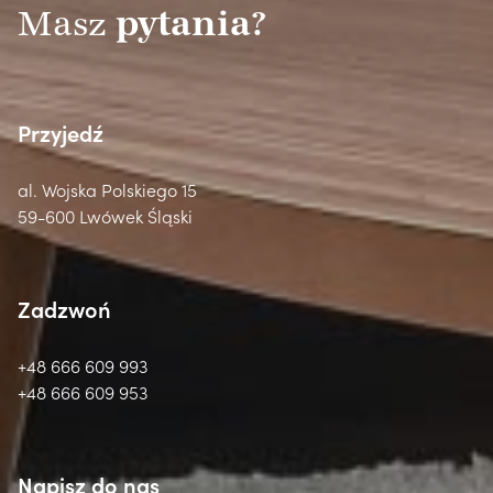
Masz
pytania?
Przyjedź
al. Wojska Polskiego 15
59-600 Lwówek Śląski
Zadzwoń
+48 666 609 993
+48 666 609 953
Napisz do nas